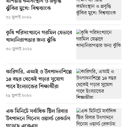
এশিয়ায় কর্মসংস্থান ও প্রবৃদ্ধি
ঝুঁকির মুখে: বিশ্বব্যাংক
৩১ জুলাই ২০২৬
কৃষি পরিসংখ্যানে গরমিল যেভাবে
খাদ্যনিরাপত্তার জন্য ঝুঁকি
৩০ জুলাই ২০২৬
কারিগরি, এআই ও উৎপাদনশিল্পে
১৪ বছর থেকেই পড়ার সুযোগ
পাবে ইংল্যান্ডের শিক্ষার্থীরা
২৯ জুলাই ২০২৬
এক মিনিটে সর্বাধিক স্টিল রিবার
উৎপাদনে গিনেস ওয়ার্ল্ড রেকর্ডস
গড়েছে একেএস