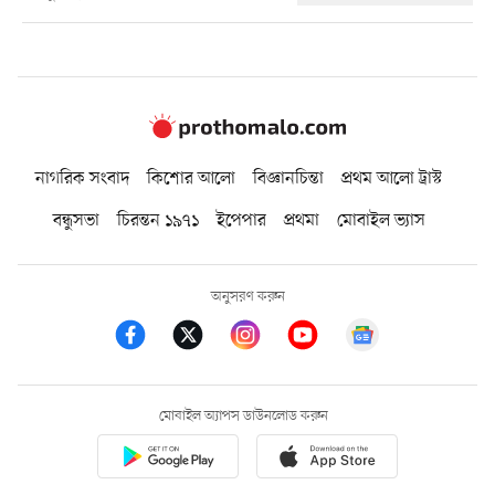
নাগরিক সংবাদ
কিশোর আলো
বিজ্ঞানচিন্তা
প্রথম আলো ট্রাস্ট
বন্ধুসভা
চিরন্তন ১৯৭১
ইপেপার
প্রথমা
মোবাইল ভ্যাস
অনুসরণ করুন
মোবাইল অ্যাপস ডাউনলোড করুন