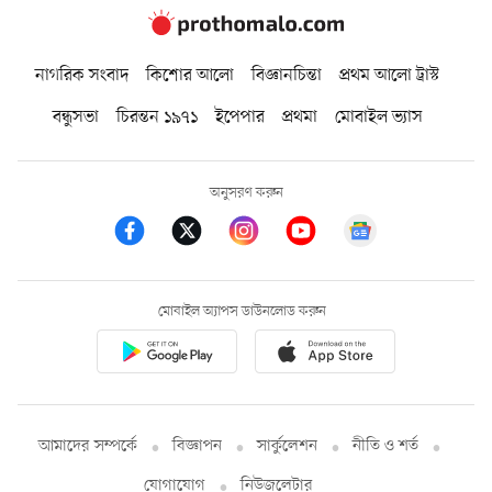
নাগরিক সংবাদ
কিশোর আলো
বিজ্ঞানচিন্তা
প্রথম আলো ট্রাস্ট
বন্ধুসভা
চিরন্তন ১৯৭১
ইপেপার
প্রথমা
মোবাইল ভ্যাস
অনুসরণ করুন
মোবাইল অ্যাপস ডাউনলোড করুন
আমাদের সম্পর্কে
বিজ্ঞাপন
সার্কুলেশন
নীতি ও শর্ত
যোগাযোগ
নিউজলেটার