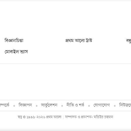
বিজ্ঞানচিন্তা
প্রথম আলো ট্রাস্ট
বন্
মোবাইল ভ্যাস
্পর্কে
বিজ্ঞাপন
সার্কুলেশন
নীতি ও শর্ত
যোগাযোগ
নিউজল
স্বত্ব © ১৯৯৮-২০২৬ প্রথম আলো
সম্পাদক ও প্রকাশক: মতিউর রহমান