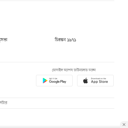
ধুসভা
চিরন্তন ১৯৭১
মোবাইল অ্যাপস ডাউনলোড করুন
েটার