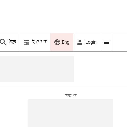
খুঁজুন
ই-পেপার
Login
Eng