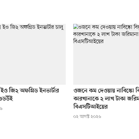
ইও জি২ অফগ্রিড ইনভার্টার
ওজনে কম দেওয়ায় নাবিস্কো বিস
গুডউই
কারখানাকে ২ লাখ টাকা জরিম
বিএসটিআইয়ের
২৬
০২ আগস্ট ২০২৬