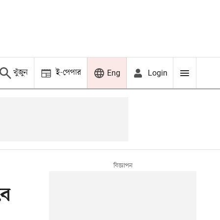
খুঁজুন
ই-পেপার
Login
Eng
বে