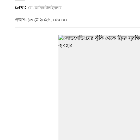
লেখা:
মো. আসিফ উল ইসলাম
প্রকাশ: ১৩ মে ২০২৬, ০৬: ০০