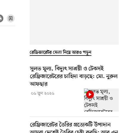
রেফ্রিজারেটর মেলা নিয়ে আরও পড়ুন
সুলভ মূল্য, বিদ্যুৎ সাশ্রয়ী ও টেকসই
রেফ্রিজারেটরের চাহিদা বাড়ছে: মো. নুরুল
আফছার
০৬ জুন ২০২৬
রেফ্রিজারেটর তৈরির প্রত্যেকটি উপাদান
আমরা দেশেই তৈরির চেষ্টা করছি: আর এন