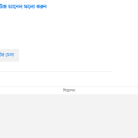
উজ চ্যানেল ফলো করুন
েটর মেলা