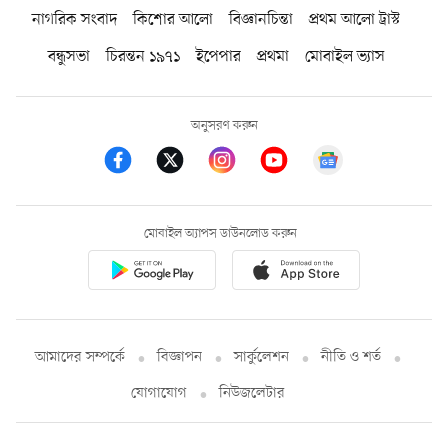
নাগরিক সংবাদ
কিশোর আলো
বিজ্ঞানচিন্তা
প্রথম আলো ট্রাস্ট
বন্ধুসভা
চিরন্তন ১৯৭১
ইপেপার
প্রথমা
মোবাইল ভ্যাস
অনুসরণ করুন
মোবাইল অ্যাপস ডাউনলোড করুন
আমাদের সম্পর্কে
বিজ্ঞাপন
সার্কুলেশন
নীতি ও শর্ত
যোগাযোগ
নিউজলেটার