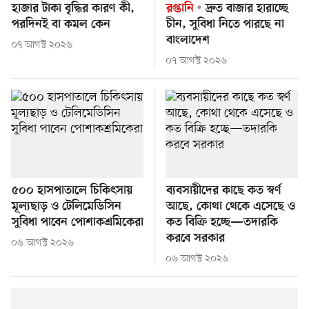
হাজার টাকা বৃদ্ধির কারণ কী,
রপ্তানি
দ্রুত বাজার হারাচ্ছে
পরদিনই বা কমল কেন
চীন, সুবিধা নিতে পারছে না
বাংলাদেশ
০৭ আগস্ট ২০২৬
০৭ আগস্ট ২০২৬
৫০০ হাসপাতালে চিকিৎসায়
ব্যবসায়ীদের কাছে কত স্বর্ণ
মূল্যছাড় ও টেলিমেডিসিন
আছে, কোথা থেকে এসেছে ও
সুবিধা পাবেন পোশাকশ্রমিকেরা
কত বিক্রি হচ্ছে—তদারকি
করবে সরকার
০৬ আগস্ট ২০২৬
০৬ আগস্ট ২০২৬