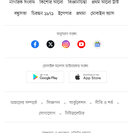
নাগরিক সংবাদ
কিশোর আলো
বিজ্ঞানচিন্তা
প্রথম আলো ট্রাস্ট
বন্ধুসভা
চিরন্তন ১৯৭১
ইপেপার
প্রথমা
মোবাইল ভ্যাস
অনুসরণ করুন
মোবাইল অ্যাপস ডাউনলোড করুন
আমাদের সম্পর্কে
বিজ্ঞাপন
সার্কুলেশন
নীতি ও শর্ত
যোগাযোগ
নিউজলেটার