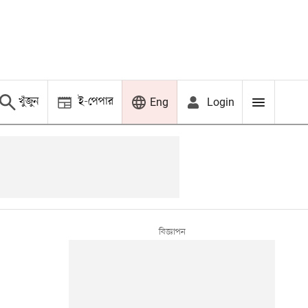
খুঁজুন
ই-পেপার
Login
Eng