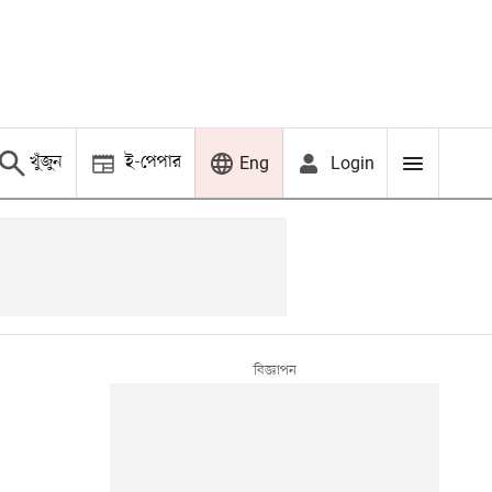
খুঁজুন
ই-পেপার
Login
Eng