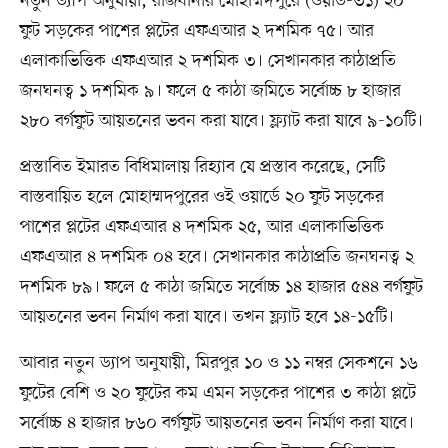
নতুন ড্যাপ অনুযায়ী, রাজধানীর মোহাম্মদপুরে (ওয়ার্ড-৩১) ২০
ফুট সড়কের পাশের প্লটের এফএআর ২ দশমিক ৭৫। আর
এলাকাভিত্তিক এফএআর ২ দশমিক ৩। সেখানকার কাঠাপ্রতি
জনঘনত্ব ১ দশমিক ৯। ফলে ৫ কাঠা জমিতে সর্বোচ্চ ৮ হাজার
২৮০ বর্গফুট আয়তনের ভবন করা যাবে। ফ্ল্যাট করা যাবে ৯-১০টি।
প্রস্তাবিত ইমারত বিধিমালায় রিহ্যাব যে প্রস্তাব করেছে, সেটি
বাস্তবায়িত হলে মোহাম্মদপুরের ওই ওয়ার্ডে ২০ ফুট সড়কের
পাশের প্লটের এফএআর ৪ দশমিক ২৫, আর এলাকাভিত্তিক
এফএআর ৪ দশমিক ০৪ হবে। সেখানকার কাঠাপ্রতি জনঘনত্ব ২
দশমিক ৮৯। ফলে ৫ কাঠা জমিতে সর্বোচ্চ ১৪ হাজার ৫৪৪ বর্গফুট
আয়তনের ভবন নির্মাণ করা যাবে। তখন ফ্ল্যাট হবে ১৪-১৫টি।
আবার নতুন ড্যাপ অনুযায়ী, মিরপুর ১০ ও ১১ নম্বর সেকশনে ১৬
ফুটের বেশি ও ২০ ফুটের কম এমন সড়কের পাশের ৩ কাঠা প্লটে
সর্বোচ্চ ৪ হাজার ৮৬০ বর্গফুট আয়তনের ভবন নির্মাণ করা যাবে।