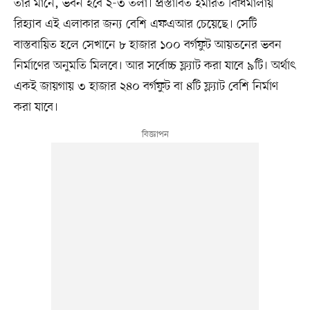
তার মানে, ভবন হবে ২-৩ তলা। প্রস্তাবিত ইমারত বিধিমালায়
রিহ্যাব এই এলাকার জন্য বেশি এফএআর চেয়েছে। সেটি
বাস্তবায়িত হলে সেখানে ৮ হাজার ১০০ বর্গফুট আয়তনের ভবন
নির্মাণের অনুমতি মিলবে। আর সর্বোচ্চ ফ্ল্যাট করা যাবে ৯টি। অর্থাৎ
একই জায়গায় ৩ হাজার ২৪০ বর্গফুট বা ৪টি ফ্ল্যাট বেশি নির্মাণ
করা যাবে।