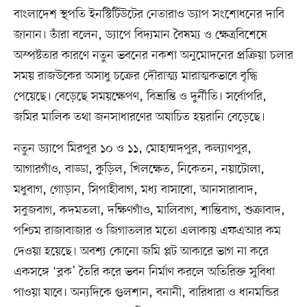
বাংলাদেশ স্থপতি ইনস্টিটিউটের নেতারাও ড্যাপ সংশোধনের দাবি
জানান। তাঁরা বলেন, ড্যাপে বিদ্যমান বৈষম্য ও ক্ষেত্রবিশেষে
অস্পষ্টতার কারণে নতুন ভবনের নকশা অনুমোদনের প্রক্রিয়া চলার
সময় রাজউকের অসাধু চক্রের দৌরাত্ম্য মারাত্মকভাবে বৃদ্ধি
পেয়েছে। বেড়েছে সময়ক্ষেপণ, বিভ্রান্তি ও দুর্নীতি। সর্বোপরি,
জমির মালিক তথা জনসাধারণের অযাচিত হয়রানি বেড়েছে।
নতুন ড্যাপে মিরপুর ১০ ও ১১, মোহাম্মদপুর, কল্যাণপুর,
আগারগাঁও, বাড্ডা, কুড়িল, খিলক্ষেত, নিকেতন, নয়াটোলা,
মধুবাগ, গোড়ান, সিপাহীবাগ, মধ্য বাসাবো, আনসারাবাদ,
সবুজবাগ, কদমতলা, দক্ষিণগাঁও, মালিবাগ, শান্তিবাগ, শুক্রাবাদ,
পশ্চিম রাজাবাজার ও জিগাতলার মতো এলাকায় এফএআর কম
দেওয়া হয়েছে। অবশ্য কোনো জমি প্লট আকারে ভাগ না করে
একসঙ্গে ‘ব্লক’ তৈরি করে ভবন নির্মাণ করলে অতিরিক্ত সুবিধা
পাওয়া যাবে। অন্যদিকে গুলশান, বনানী, বারিধারা ও ধানমন্ডির