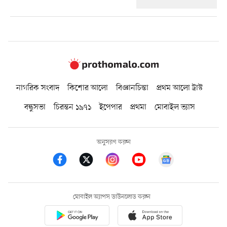
নাগরিক সংবাদ
কিশোর আলো
বিজ্ঞানচিন্তা
প্রথম আলো ট্রাস্ট
বন্ধুসভা
চিরন্তন ১৯৭১
ইপেপার
প্রথমা
মোবাইল ভ্যাস
অনুসরণ করুন
মোবাইল অ্যাপস ডাউনলোড করুন