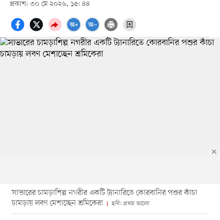
প্রকাশ: ৩০ মে ২০২৬, ১৫: ৪৪
সাভারের চামড়াশিল্প নগরীর একটি ট্যানারিতে কোরবানির পশুর কাঁচা
চামড়ায় লবণ মেশাচ্ছেন শ্রমিকেরা
ছবি: প্রথম আলো