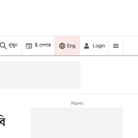
খুঁজুন
ই-পেপার
Login
Eng
বি