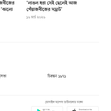
য়াজবীজের
‘লাঙল ধরা সেই ছেলেই আজ
 ‘কালো
পেঁয়াজবীজের সম্রাট’
১৬ মার্চ ২০২৬
ধুসভা
চিরন্তন ১৯৭১
মোবাইল অ্যাপস ডাউনলোড করুন