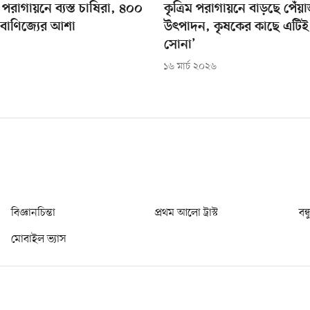
পরাগায়নে ব্যস্ত চাষিরা, ৪০০
কৃত্রিম পরাগায়নে বাড়ছে পেঁ
 বাণিজ্যের আশা
উৎপাদন, কৃষকের কাছে এটিই
সোনা’
১৬ মার্চ ২০২৬
বিজ্ঞানচিন্তা
প্রথম আলো ট্রাস্ট
বন্
মোবাইল ভ্যাস