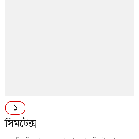
১
সিমটেক্স