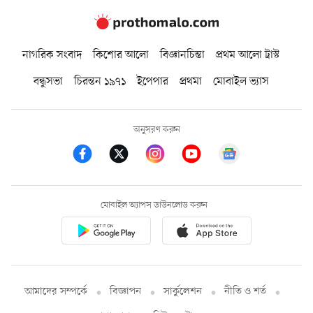
নাগরিক সংবাদ
কিশোর আলো
বিজ্ঞানচিন্তা
প্রথম আলো ট্রাস্ট
বন্ধুসভা
চিরন্তন ১৯৭১
ইপেপার
প্রথমা
মোবাইল ভ্যাস
অনুসরণ করুন
মোবাইল অ্যাপস ডাউনলোড করুন
আমাদের সম্পর্কে
বিজ্ঞাপন
সার্কুলেশন
নীতি ও শর্ত