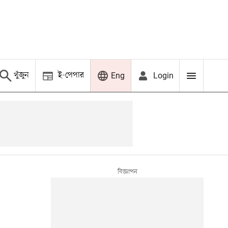
খুঁজুন
ই-পেপার
Login
Eng