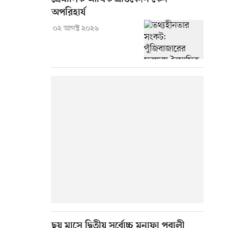
অপরিহার্য
০২ আগস্ট ২০২৬
ছয় মাসে দ্বিতীয় সর্বোচ্চ মুনাফা পূবালী