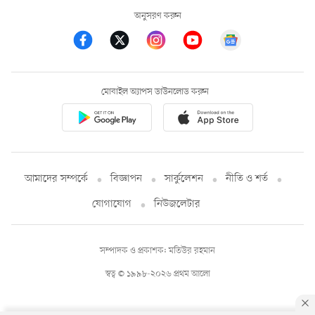
অনুসরণ করুন
মোবাইল অ্যাপস ডাউনলোড করুন
আমাদের সম্পর্কে
বিজ্ঞাপন
সার্কুলেশন
নীতি ও শর্ত
যোগাযোগ
নিউজলেটার
সম্পাদক ও প্রকাশক: মতিউর রহমান
স্বত্ব © ১৯৯৮-২০২৬ প্রথম আলো