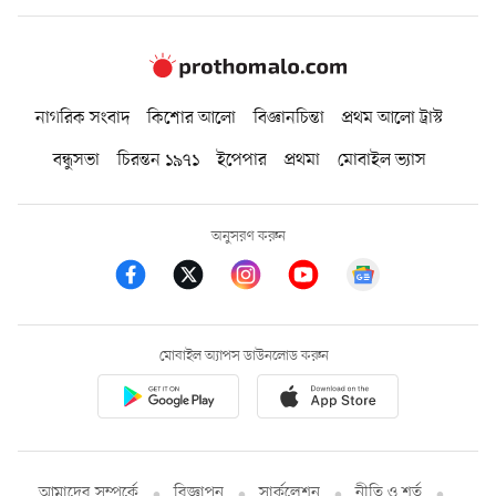
নাগরিক সংবাদ
কিশোর আলো
বিজ্ঞানচিন্তা
প্রথম আলো ট্রাস্ট
বন্ধুসভা
চিরন্তন ১৯৭১
ইপেপার
প্রথমা
মোবাইল ভ্যাস
অনুসরণ করুন
মোবাইল অ্যাপস ডাউনলোড করুন
আমাদের সম্পর্কে
বিজ্ঞাপন
সার্কুলেশন
নীতি ও শর্ত