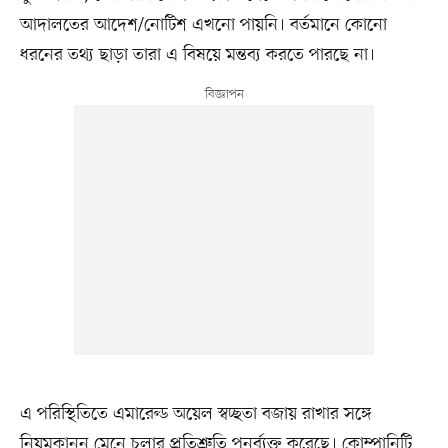
আদালতের আদেশ/নোটিশ এখনো পায়নি। বর্তমানে কোনো
ধরনের তথ্য ছাড়া তারা এ বিষয়ে মন্তব্য করতে পারছে না।
এ পরিস্থিতিতে এমারেল্ড অয়েল স্বচ্ছতা বজায় রাখার সঙ্গে
নিয়মকানুন মেনে চলার প্রতিশ্রুতি পুনর্ব্যক্ত করেছে। কোম্পানিটি