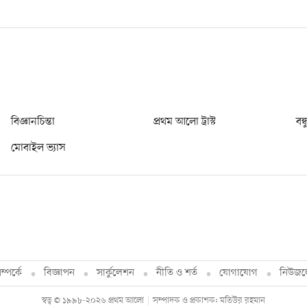
বিজ্ঞানচিন্তা
প্রথম আলো ট্রাস্ট
বন্
মোবাইল ভ্যাস
্পর্কে
বিজ্ঞাপন
সার্কুলেশন
নীতি ও শর্ত
যোগাযোগ
নিউজল
স্বত্ব © ১৯৯৮-২০২৬ প্রথম আলো
সম্পাদক ও প্রকাশক: মতিউর রহমান