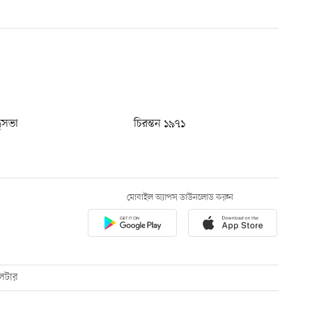
ধুসভা
চিরন্তন ১৯৭১
মোবাইল অ্যাপস ডাউনলোড করুন
েটার