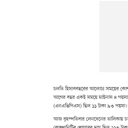
চলতি হিসাববছরের আলোচ্য সময়ের কোম্পা
আগের বছর একই সময়ে মাইনাস ৪ পয়সা ছিল
(এনএভিপিএস) ছিল ১১ টাকা ৯৩ পয়সা।
আজ বৃহস্পতিবার লেনদেনের তালিকায় চতু
কোম্পানিটির শেয়ারের দাম ছিল ২১৩ টাকা