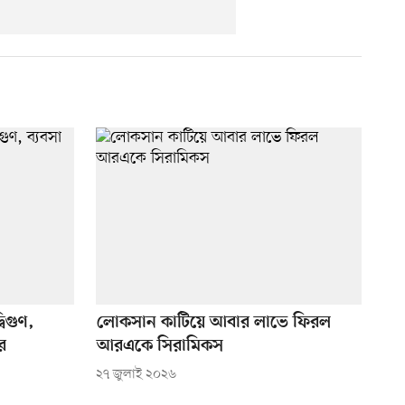
বিগুণ,
লোকসান কাটিয়ে আবার লাভে ফিরল
র
আরএকে সিরামিকস
২৭ জুলাই ২০২৬