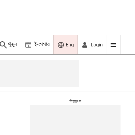
খুঁজুন
ই-পেপার
Login
Eng