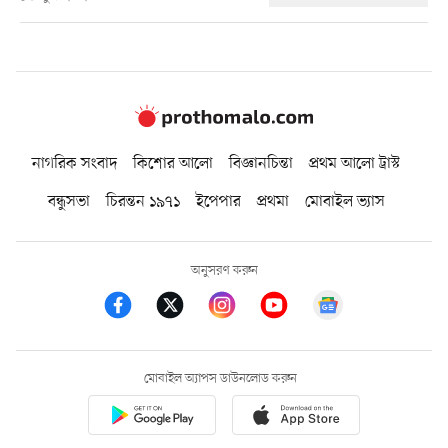
নাগরিক সংবাদ
কিশোর আলো
বিজ্ঞানচিন্তা
প্রথম আলো ট্রাস্ট
বন্ধুসভা
চিরন্তন ১৯৭১
ইপেপার
প্রথমা
মোবাইল ভ্যাস
অনুসরণ করুন
মোবাইল অ্যাপস ডাউনলোড করুন