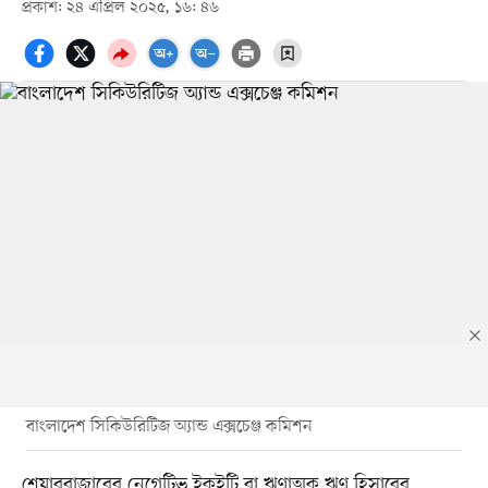
প্রকাশ: ২৪ এপ্রিল ২০২৫, ১৬: ৪৬
বাংলাদেশ সিকিউরিটিজ অ্যান্ড এক্সচেঞ্জ কমিশন
শেয়ারবাজারের নেগেটিভ ইকুইটি বা ঋণাত্মক ঋণ হিসাবের