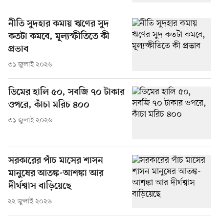
নীতি সুদহার কমায় ঋণের সুদ
কতটা কমবে, মূল্যস্ফীতিতে কী
প্রভাব
৩১ জুলাই ২০২৬
ডিমের হালি ৫০, সবজি ৭০ টাকার
ওপরে, কাঁচা মরিচ ৪০০
৩১ জুলাই ২০২৬
সরকারের পাঁচ মাসের শাসন
মানুষের আতঙ্ক-আশঙ্কা আর
দীর্ঘশ্বাস বাড়িয়েছে
২২ জুলাই ২০২৬