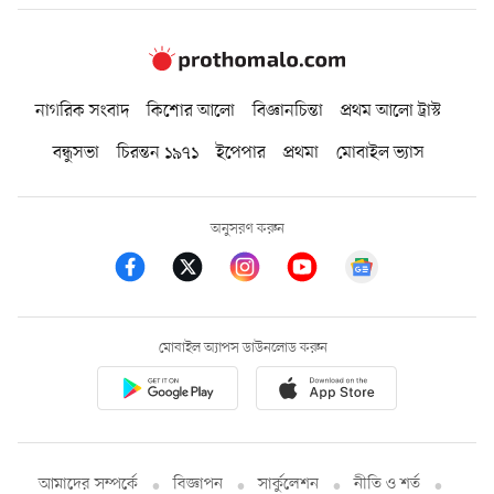
নাগরিক সংবাদ
কিশোর আলো
বিজ্ঞানচিন্তা
প্রথম আলো ট্রাস্ট
বন্ধুসভা
চিরন্তন ১৯৭১
ইপেপার
প্রথমা
মোবাইল ভ্যাস
অনুসরণ করুন
মোবাইল অ্যাপস ডাউনলোড করুন
আমাদের সম্পর্কে
বিজ্ঞাপন
সার্কুলেশন
নীতি ও শর্ত