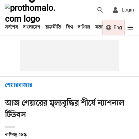
Login
সর্বশেষ
বাংলাদেশ
রাজনীতি
বিশ্ব
বাণিজ্য
মতামত
খেলা
Eng
বিনো
শেয়ারবাজার
আজ শেয়ারের মূল্যবৃদ্ধির শীর্ষে ন্যাশনাল
টিউবস
বাণিজ্য ডেস্ক