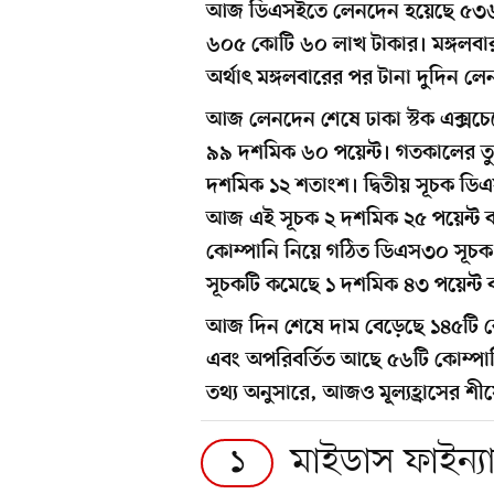
আজ ডিএসইতে লেনদেন হয়েছে ৫৩৬ 
৬০৫ কোটি ৬০ লাখ টাকার। মঙ্গলব
অর্থাৎ মঙ্গলবারের পর টানা দুদিন 
আজ লেনদেন শেষে ঢাকা স্টক এক্সচেঞ
৯৯ দশমিক ৬০ পয়েন্ট। গতকালের তুল
দশমিক ১২ শতাংশ। দ্বিতীয় সূচক ডি
আজ এই সূচক ২ দশমিক ২৫ পয়েন্ট বা
কোম্পানি নিয়ে গঠিত ডিএস৩০ সূচক
সূচকটি কমেছে ১ দশমিক ৪৩ পয়েন্ট বা
আজ দিন শেষে দাম বেড়েছে ১৪৫টি ক
এবং অপরিবর্তিত আছে ৫৬টি কোম্পানি
তথ্য অনুসারে, আজও মূল্যহ্রাসের শীর্
মাইডাস ফাইন্যান
১