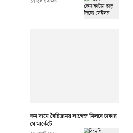
১৭ জুলাই ২০২৬
কম দামে বৈচিত্র্যময় লাগেজ মিলবে ঢাকার
যে মার্কেটে