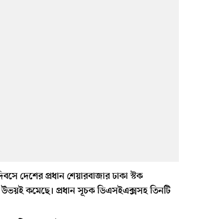
দিবসে দেশের প্রধান শেয়ারবাজার ঢাকা স্টক
ক উভয়ই কমেছে। প্রধান সূচক ডিএসইএক্সসহ তিনটি