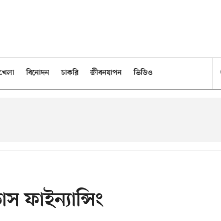
খেলা
বিনোদন
চাকরি
জীবনযাপন
ভিডিও
স ফাইন্যান্সিং