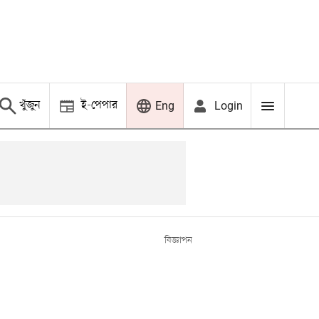
খুঁজুন
ই-পেপার
Login
Eng