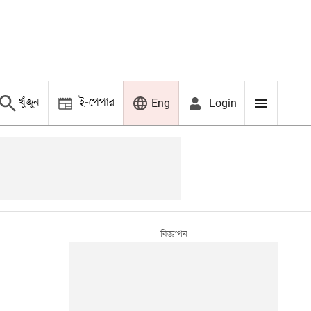
খুঁজুন
ই-পেপার
Login
Eng