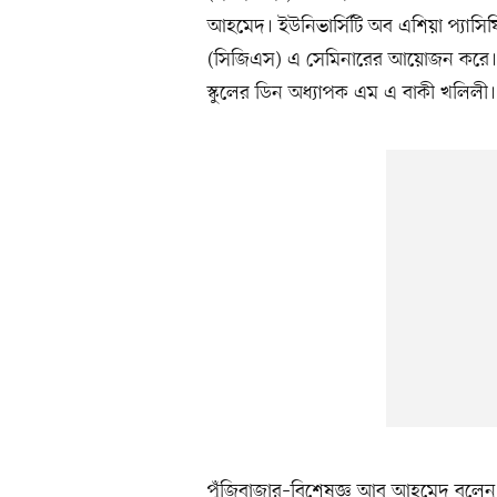
আহমেদ। ইউনিভার্সিটি অব এশিয়া প্যাসিফিক
(সিজিএস) এ সেমিনারের আয়োজন করে। মূল
স্কুলের ডিন অধ্যাপক এম এ বাকী খলিলী। 
পুঁজিবাজার–বিশেষজ্ঞ আবু আহমেদ বলেন,