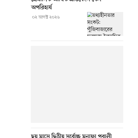
অপরিহার্য
০২ আগস্ট ২০২৬
ছয় মাসে দ্বিতীয় সর্বোচ্চ মুনাফা পূবালী