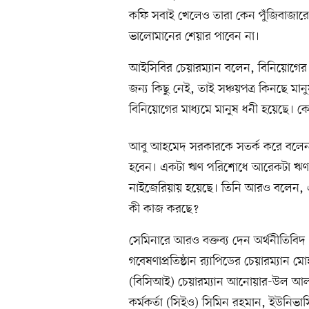
কফি সবাই খেলেও তারা কেন পুঁজিবাজারে ত
ভালোমানের শেয়ার পাবেন না।
আইসিবির চেয়ারম্যান বলেন, বিনিয়োগের
জন্য কিছু নেই, তাই সঞ্চয়পত্র কিনছে মান
বিনিয়োগের মাধ্যমে মানুষ ধনী হয়েছে। 
আবু আহমেদ সরকারকে সতর্ক করে বলেন, স
হবেন। একটা ঋণ পরিশোধে আরেকটা ঋণ নিত
নাইজেরিয়ায় হয়েছে। তিনি আরও বলেন,
কী কাজ করছে?
সেমিনারে আরও বক্তব্য দেন অর্থনীতিবিদ 
গবেষণাপ্রতিষ্ঠান র‍্যাপিডের চেয়ারম্যান 
(বিসিআই) চেয়ারম্যান আনোয়ার-উল আলম চোধ
কর্মকর্তা (সিইও) সিমিন রহমান, ইউনিভার্স