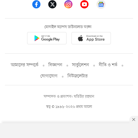
মোবাইল অ্যাপস ডাউনলোড করুন
আমাদের সম্পর্কে
বিজ্ঞাপন
সার্কুলেশন
নীতি ও শর্ত
যোগাযোগ
নিউজলেটার
সম্পাদক ও প্রকাশক: মতিউর রহমান
স্বত্ব © ১৯৯৮-২০২৬ প্রথম আলো