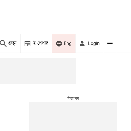
খুঁজুন
ই-পেপার
Login
Eng