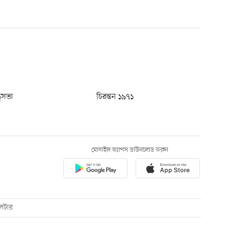
ধুসভা
চিরন্তন ১৯৭১
মোবাইল অ্যাপস ডাউনলোড করুন
েটার