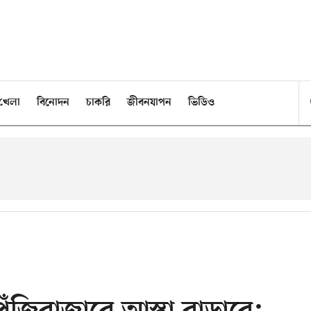
খেলা
বিনোদন
চাকরি
জীবনযাপন
ভিডিও