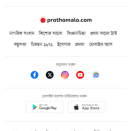
নাগরিক সংবাদ
কিশোর আলো
বিজ্ঞানচিন্তা
প্রথম আলো ট্রাস্ট
বন্ধুসভা
চিরন্তন ১৯৭১
ইপেপার
প্রথমা
মোবাইল ভ্যাস
অনুসরণ করুন
মোবাইল অ্যাপস ডাউনলোড করুন