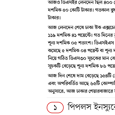
আজও ডিএসইর লেনদেন ছিল ৪০০ ক
দশমিক ৫০ কোটি টাকার। গতকাল বু
টাকার।
আজ লেনদেন শেষে ঢাকা স্টক এক্সচেঞ
১১৯ দশমিক ৪১ পয়েন্টে। গত দিনের 
শূন্য দশমিক ০৫ শতাংশ। ডিএসইএস
কমেছে ৫ দশমিক ০৪ পয়েন্ট বা শূন্য
নিয়ে গঠিত ডিএস৩০ সূচকের মান বেড়
সূচকটি বেড়েছে শূন্য দশমিক ৮৬ পয়েন
আজ দিন শেষে দাম বেড়েছে ১৫৪টি ক
এবং অপরিবর্তিত আছে ৬৫টি কোম্পানি
অনুসারে, আজ ঢাকার শেয়ারবাজারে মূল্
পিপলস ইনস্যুরে
১