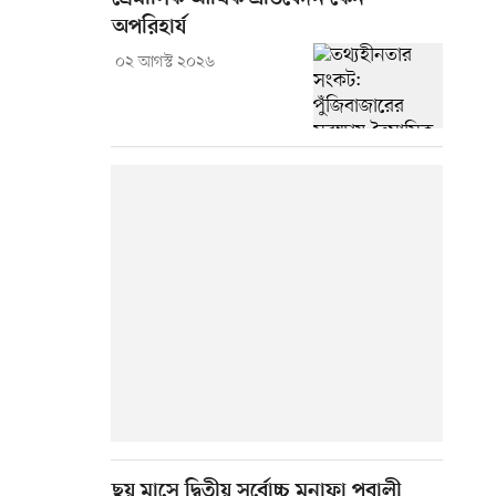
অপরিহার্য
০২ আগস্ট ২০২৬
ছয় মাসে দ্বিতীয় সর্বোচ্চ মুনাফা পূবালী