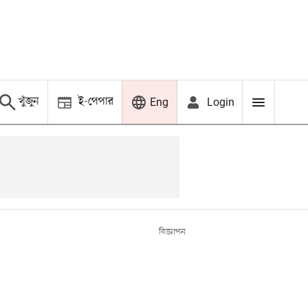
খুঁজুন
ই-পেপার
Login
Eng