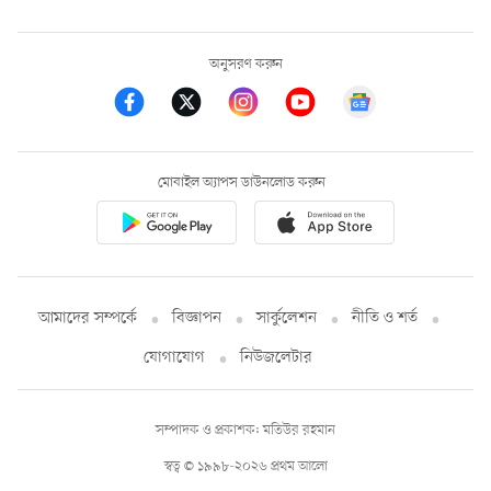
অনুসরণ করুন
মোবাইল অ্যাপস ডাউনলোড করুন
আমাদের সম্পর্কে
বিজ্ঞাপন
সার্কুলেশন
নীতি ও শর্ত
যোগাযোগ
নিউজলেটার
সম্পাদক ও প্রকাশক: মতিউর রহমান
স্বত্ব © ১৯৯৮-২০২৬ প্রথম আলো