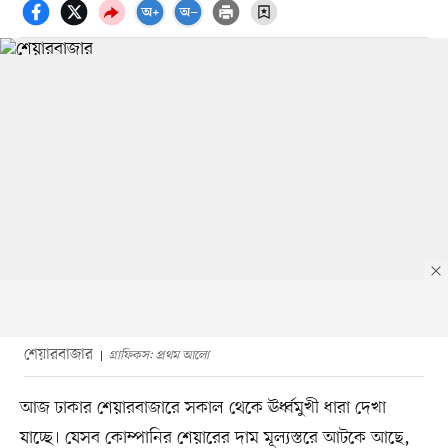
শেয়ারবাজার
গ্রাফিকস: প্রথম আলো
আজ ঢাকার শেয়ারবাজারে সকাল থেকে ঊর্ধ্বমুখী ধারা দেখা
যাচ্ছে। যেসব কোম্পানির শেয়ারের দাম মূল্যস্তরে আটকে আছে,