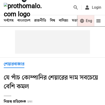
Login
সর্বশেষ
বাংলাদেশ
রাজনীতি
বিশ্ব
বাণিজ্য
মতামত
খেলা
Eng
বিনো
শেয়ারবাজার
যে পাঁচ কোম্পানির শেয়ারের দাম সবচেয়ে
বেশি কমল
নিজস্ব প্রতিবেদক
ঢাকা