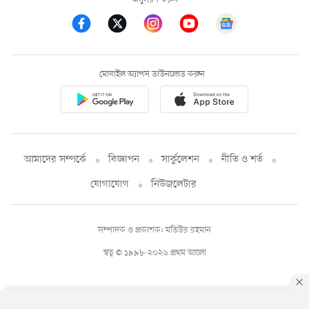
মোবাইল অ্যাপস ডাউনলোড করুন
আমাদের সম্পর্কে
বিজ্ঞাপন
সার্কুলেশন
নীতি ও শর্ত
যোগাযোগ
নিউজলেটার
সম্পাদক ও প্রকাশক: মতিউর রহমান
স্বত্ব © ১৯৯৮-২০২৬ প্রথম আলো