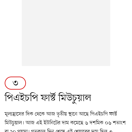
৩
পিএইচপি ফার্স্ট মিউচুয়াল
মূল্যহ্রাসের দিক থেকে আজ তৃতীয় স্থানে আছে পিএইচপি ফার্স্ট
মিউচুয়াল। আজ এই ইউনিটের দাম কমেছে ৬ দশমিক ০৬ শতাংশ
বা ২০ পয়সা। গতকাল দিন শেষে এই শেয়ারের দাম ছিল ৩