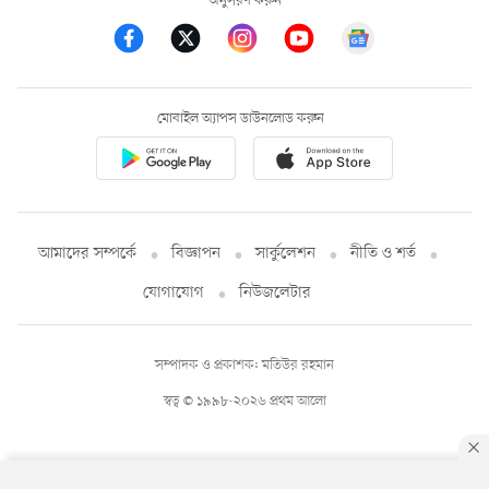
অনুসরণ করুন
মোবাইল অ্যাপস ডাউনলোড করুন
আমাদের সম্পর্কে
বিজ্ঞাপন
সার্কুলেশন
নীতি ও শর্ত
যোগাযোগ
নিউজলেটার
সম্পাদক ও প্রকাশক: মতিউর রহমান
স্বত্ব © ১৯৯৮-২০২৬ প্রথম আলো