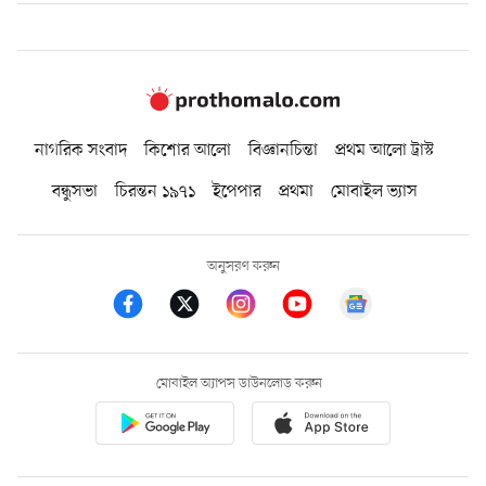
নাগরিক সংবাদ
কিশোর আলো
বিজ্ঞানচিন্তা
প্রথম আলো ট্রাস্ট
বন্ধুসভা
চিরন্তন ১৯৭১
ইপেপার
প্রথমা
মোবাইল ভ্যাস
অনুসরণ করুন
মোবাইল অ্যাপস ডাউনলোড করুন