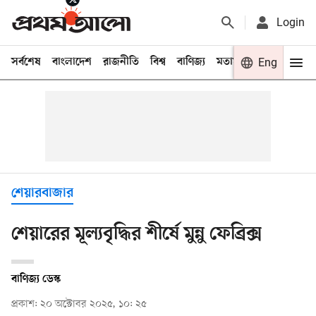
Login
সর্বশেষ
বাংলাদেশ
রাজনীতি
বিশ্ব
বাণিজ্য
মতামত
খেলা
Eng
বিনো
শেয়ারবাজার
শেয়ারের মূল্যবৃদ্ধির শীর্ষে মুন্নু ফেব্রিক্স
বাণিজ্য ডেস্ক
প্রকাশ: ২০ অক্টোবর ২০২৫, ১০: ২৫