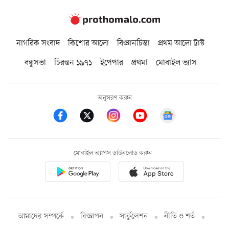
নাগরিক সংবাদ
কিশোর আলো
বিজ্ঞানচিন্তা
প্রথম আলো ট্রাস্ট
বন্ধুসভা
চিরন্তন ১৯৭১
ইপেপার
প্রথমা
মোবাইল ভ্যাস
অনুসরণ করুন
মোবাইল অ্যাপস ডাউনলোড করুন
আমাদের সম্পর্কে
বিজ্ঞাপন
সার্কুলেশন
নীতি ও শর্ত