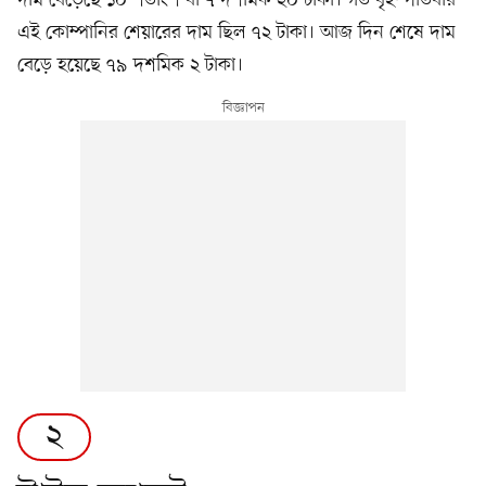
দাম বেড়েছে ১০ শতাংশ বা ৭ দশমিক ২০ টাকা। গত বৃহস্পতিবার
এই কোম্পানির শেয়ারের দাম ছিল ৭২ টাকা। আজ দিন শেষে দাম
বেড়ে হয়েছে ৭৯ দশমিক ২ টাকা।
২