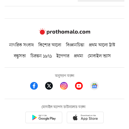
নাগরিক সংবাদ
কিশোর আলো
বিজ্ঞানচিন্তা
প্রথম আলো ট্রাস্ট
বন্ধুসভা
চিরন্তন ১৯৭১
ইপেপার
প্রথমা
মোবাইল ভ্যাস
অনুসরণ করুন
মোবাইল অ্যাপস ডাউনলোড করুন