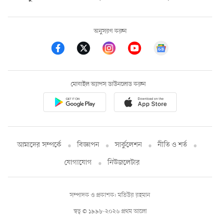
অনুসরণ করুন
মোবাইল অ্যাপস ডাউনলোড করুন
আমাদের সম্পর্কে
বিজ্ঞাপন
সার্কুলেশন
নীতি ও শর্ত
যোগাযোগ
নিউজলেটার
সম্পাদক ও প্রকাশক: মতিউর রহমান
স্বত্ব © ১৯৯৮-২০২৬ প্রথম আলো