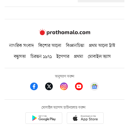
নাগরিক সংবাদ
কিশোর আলো
বিজ্ঞানচিন্তা
প্রথম আলো ট্রাস্ট
বন্ধুসভা
চিরন্তন ১৯৭১
ইপেপার
প্রথমা
মোবাইল ভ্যাস
অনুসরণ করুন
মোবাইল অ্যাপস ডাউনলোড করুন