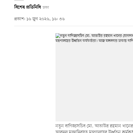
বিশেষ প্রতিনিধি
ঢাকা
প্রকাশ: ১৬ জুন ২০২৬, ১৬: ৩৬
নতুন বাণিজ্যসচিব মো. আতাউর রহমান খানের যো
আবদুল মুক্তাদিরসহ মন্ত্রণালয়ের ঊর্ধ্বতন কর্মক