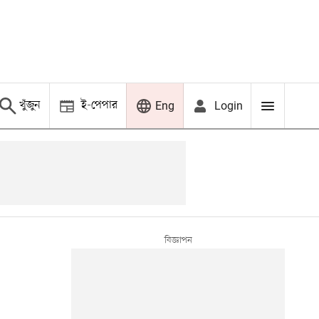
খুঁজুন
ই-পেপার
Login
Eng