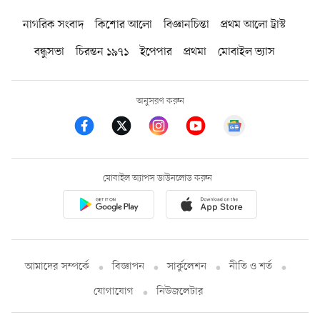
নাগরিক সংবাদ
কিশোর আলো
বিজ্ঞানচিন্তা
প্রথম আলো ট্রাস্ট
বন্ধুসভা
চিরন্তন ১৯৭১
ইপেপার
প্রথমা
মোবাইল ভ্যাস
অনুসরণ করুন
মোবাইল অ্যাপস ডাউনলোড করুন
আমাদের সম্পর্কে
বিজ্ঞাপন
সার্কুলেশন
নীতি ও শর্ত
যোগাযোগ
নিউজলেটার