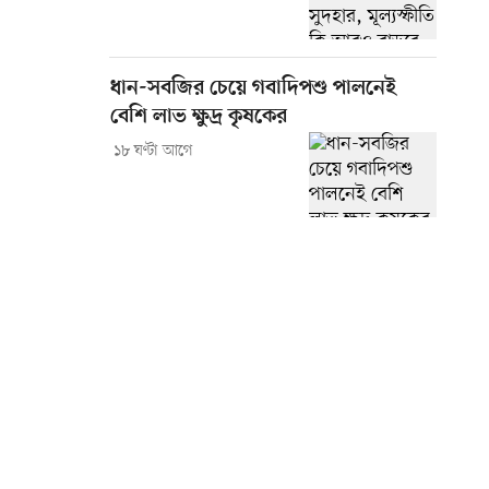
ধান-সবজির চেয়ে গবাদিপশু পালনেই
বেশি লাভ ক্ষুদ্র কৃষকের
১৮ ঘণ্টা আগে