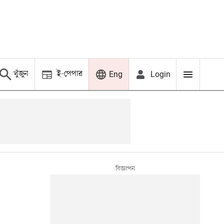
খুঁজুন
ই-পেপার
Login
Eng