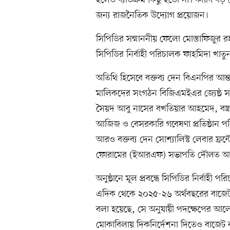
হলেও ব্যতিক্রম কিছু হতো না। কারণ বড় 
জন্য রাজনৈতিক উদ্যোগ প্রয়োজন।
সিপিডির সম্মাননীয় ফেলো মোস্তাফিজুর রহম
সিপিডির নির্বাহী পরিচালক ফাহমিদা খাতু
অতিথি হিসেবে বক্তব্য দেন বিএনপির আন
মালিকদের সংগঠন বিজিএমইএর জ্যেষ্ঠ সহ
সৈয়দ আবু নাসের বখতিয়ার আহমেদ, বস
আজিজ ও বেসরকারি গবেষণা প্রতিষ্ঠান পলি
আরও বক্তব্য দেন সোশ্যালিস্ট লেবার ফ্রন
ফোরামের (ইআরএফ) সভাপতি দৌলত আক
অনুষ্ঠানে মূল প্রবন্ধে সিপিডির নির্বাহ
এদিক থেকে ২০২৫-২৬ অর্থবছরের বাজেটটি
বলা হয়েছে, সে অনুযায়ী পদক্ষেপের আলোচন
মোকাবিলায় দিকনির্দেশনা দিতেও বাজেট ব্