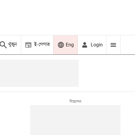
খুঁজুন
ই-পেপার
Login
Eng