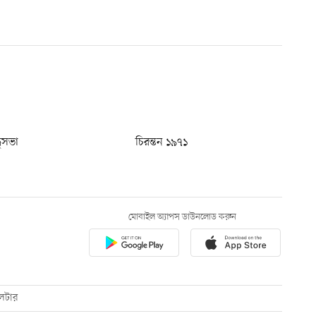
ধুসভা
চিরন্তন ১৯৭১
মোবাইল অ্যাপস ডাউনলোড করুন
েটার