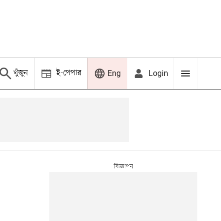
খুঁজুন
ই-পেপার
Login
Eng