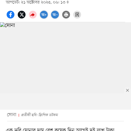
আপডেট: ২১ অক্টোবর ২০২৫, ০৬: ১৩
সোনা
প্রতীকী ছবি: ফ্রিপিক ডটকম
এক ভরি সোনার দাম বেশ কয়েক দিন আগেই দুই লাখ টাকা