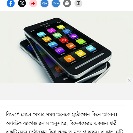
বিদেশে গেলে ফেরার সময় অনেকে মুঠোফোন কিনে আনেন।
অপর্যটক ব্যাগেজ রুলস অনুসারে, বিদেশফেরত একজন যাত্রী
একটি নতুন মুঠোফোন বিনা শুল্কে আনতে পারবেন। এ ছাড়া দুটি