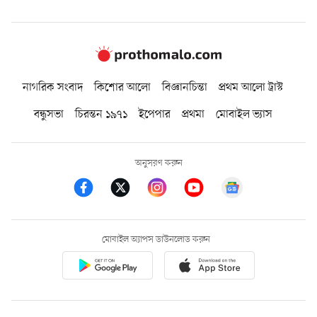
নাগরিক সংবাদ
কিশোর আলো
বিজ্ঞানচিন্তা
প্রথম আলো ট্রাস্ট
বন্ধুসভা
চিরন্তন ১৯৭১
ইপেপার
প্রথমা
মোবাইল ভ্যাস
অনুসরণ করুন
মোবাইল অ্যাপস ডাউনলোড করুন