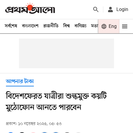
Login
সর্বশেষ
বাংলাদেশ
রাজনীতি
বিশ্ব
বাণিজ্য
মতামত
খেলা
Eng
বিনো
আপনার টাকা
বিদেশফেরত যাত্রীরা শুল্কমুক্ত কয়টি
মুঠোফোন আনতে পারবেন
প্রকাশ: ১০ নভেম্বর ২০২৫, ০৫: ৫৩