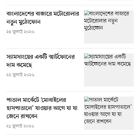
বাংলাদেশের বাজারে মটোরোলার
নতুন মুঠোফোন
২৫ জুলাই ২০২৬
স্যামসাংয়ের একটি স্মার্টফোনের
দাম কমেছে
২২ জুলাই ২০২৬
পাতাল মার্কেটে ‘মোবাইলের
হাসপাতালে’ যাওয়ার আগে যা যা
জেনে রাখবেন
২১ জুলাই ২০২৬