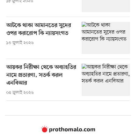
১৮ জুলাই ২০২৬
আটকে থাকা আমানতের সুদের
ওপর করারোপ কি ন্যায়সংগত
১৩ জুলাই ২০২৬
আয়কর নিরীক্ষা থেকে অব্যাহতির
নামে প্রতারণা, সতর্ক করল
এনবিআর
০৫ জুলাই ২০২৬