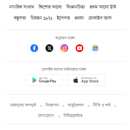
নাগরিক সংবাদ
কিশোর আলো
বিজ্ঞানচিন্তা
প্রথম আলো ট্রাস্ট
বন্ধুসভা
চিরন্তন ১৯৭১
ইপেপার
প্রথমা
মোবাইল ভ্যাস
অনুসরণ করুন
মোবাইল অ্যাপস ডাউনলোড করুন
আমাদের সম্পর্কে
বিজ্ঞাপন
সার্কুলেশন
নীতি ও শর্ত
যোগাযোগ
নিউজলেটার