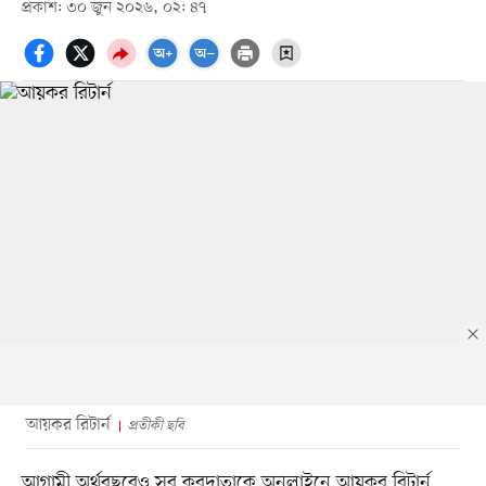
প্রকাশ: ৩০ জুন ২০২৬, ০২: ৪৭
আয়কর রিটার্ন
প্রতীকী ছবি
আগামী অর্থবছরেও সব করদাতাকে অনলাইনে আয়কর রিটার্ন