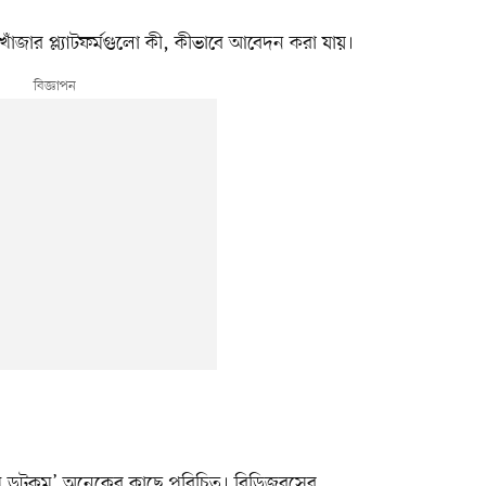
োঁজার প্ল্যাটফর্মগুলো কী, কীভাবে আবেদন করা যায়।
স ডটকম’ অনেকের কাছে পরিচিত। বিডিজবসের