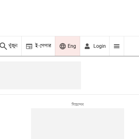
খুঁজুন
ই-পেপার
Login
Eng