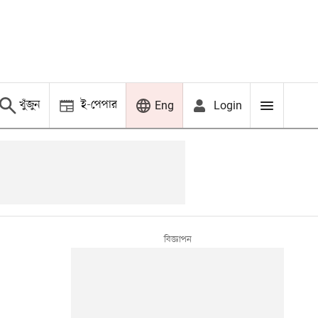
খুঁজুন
ই-পেপার
Login
Eng