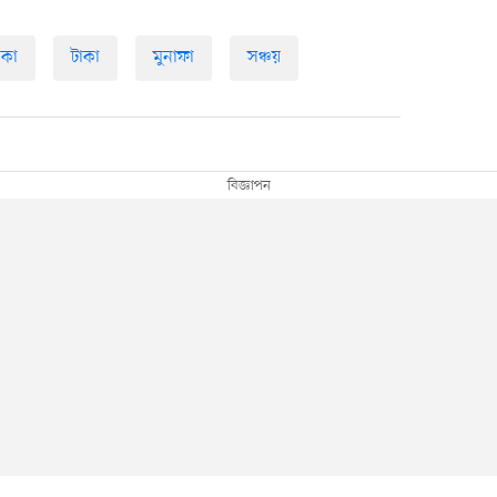
াকা
টাকা
মুনাফা
সঞ্চয়