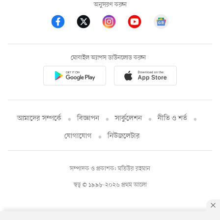
অনুসরণ করুন
মোবাইল অ্যাপস ডাউনলোড করুন
আমাদের সম্পর্কে
বিজ্ঞাপন
সার্কুলেশন
নীতি ও শর্ত
যোগাযোগ
নিউজলেটার
সম্পাদক ও প্রকাশক: মতিউর রহমান
স্বত্ব © ১৯৯৮-২০২৬ প্রথম আলো