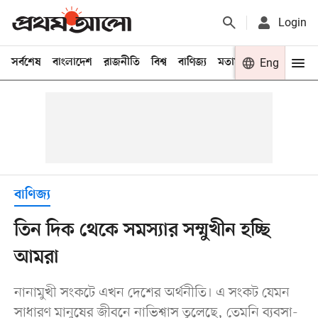
Login
সর্বশেষ
বাংলাদেশ
রাজনীতি
বিশ্ব
বাণিজ্য
মতামত
খেলা
Eng
বিনো
বাণিজ্য
তিন দিক থেকে সমস্যার সম্মুখীন হচ্ছি
আমরা
নানামুখী সংকটে এখন দেশের অর্থনীতি। এ সংকট যেমন
সাধারণ মানুষের জীবনে নাভিশ্বাস তুলেছে, তেমনি ব্যবসা-