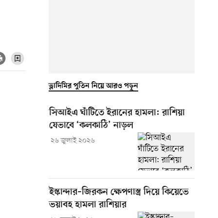
ভ্লাদিমির পুতিন নিয়ে আরও পড়ুন
সিআইএ ঘাঁটিতে ইরানের হামলা: রাশিয়া
যেভাবে ‘কলকাঠি’ নাড়ল
২৬ জুলাই ২০২৬
ইস্কান্দার–জিরকন ক্ষেপণাস্ত্র দিয়ে কিয়েভে
ভয়াবহ হামলা রাশিয়ার