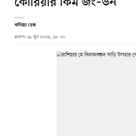
কোরিয়ার কিম জং–উন
বাণিজ্য ডেস্ক
প্রকাশ: ১৯ জুন ২০২৪, ১৪: ৩০