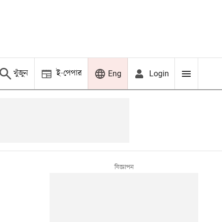
খুঁজুন
ই-পেপার
Login
Eng