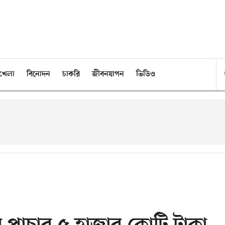
খেলা
বিনোদন
চাকরি
জীবনযাপন
ভিডিও