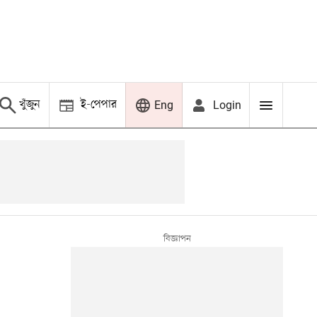
খুঁজুন
ই-পেপার
Login
Eng