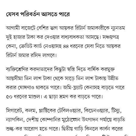
যেসব পরিবর্তন আসতে পারে
আগামী বাজেটে বেশির ভাগ আয়কর রিটার্ন জমাকারীকে ন্যূনতম
দুই হাজার টাকা কর দেওয়ার বাধ্যবাধকতা আসছে। সঞ্চয়পত্র
কেনা, ক্রেডিট কার্ড নেওয়াসহ ৪৪ ধরনের সেবা নিতে আয়কর
রিটার্ন জমার রসিদ লাগবে।
ব্যক্তিশ্রেণির করদাতাদের কিছুটা স্বস্তি দিতে বার্ষিক করমুক্ত
আয়সীমা তিন লাখ টাকা থেকে সাড়ে তিন লাখ টাকায় উন্নীত
করার ঘোষণাও থাকতে পারে। জমি-ফ্ল্যাট কেনাসহ বাড়তে পারে
৫০ ধরনের মাশুল। এ ছাড়া ভ্রমণ কর বাড়তে পারে।
সিগারেট, কলম, প্লাস্টিকের টেবিলওয়্যার, কিচেনওয়্যার, টিস্যু,
ন্যাপকিন, দেশীয় কোম্পানির মুঠোফোন উৎপাদন পর্যায়ে বাড়তি
শুল্ক-কর আরোপ হতে পারে। দ্বিতীয় গাড়ি কিনলে কার্বন করের