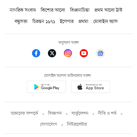
নাগরিক সংবাদ
কিশোর আলো
বিজ্ঞানচিন্তা
প্রথম আলো ট্রাস্ট
বন্ধুসভা
চিরন্তন ১৯৭১
ইপেপার
প্রথমা
মোবাইল ভ্যাস
অনুসরণ করুন
মোবাইল অ্যাপস ডাউনলোড করুন
আমাদের সম্পর্কে
বিজ্ঞাপন
সার্কুলেশন
নীতি ও শর্ত
যোগাযোগ
নিউজলেটার