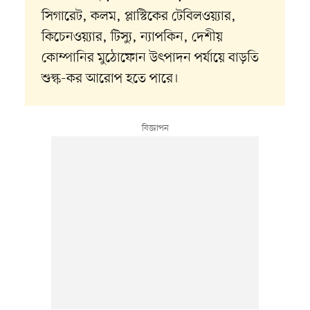
সিগারেট, কলম, প্লাস্টিকের টেবিলওয়্যার,
কিচেনওয়্যার, টিস্যু, ন্যাপকিন, দেশীয়
কোম্পানির মুঠোফোন উৎপাদন পর্যায়ে বাড়তি
শুল্ক-কর আরোপ হতে পারে।